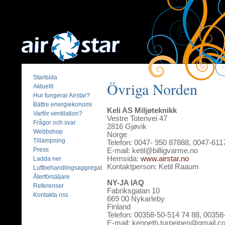
Startsida
Övriga Norden
Aktuellt
Hur fungerar Airstar?
Bättre energiekonomi
Keli AS Miljøteknikk
Varför ventilation?
Vestre Totenvei 47
Frågor och svar
2816 Gjøvik
Webbshop
Norge
Tillämpning
Telefon: 0047- 950 87888, 0047-61
Press
E-mail: ketil@billigvarme.no
Hemsida:
www.airstar.no
Ladda ner
Kontaktperson: Ketil Raaum
Luftbehandlingsaggregat
Återförsäljare
NY-JA IAQ
Referenser
Fabriksgatan 10
Kontakta oss
669 00 Nykarleby
Finland
Telefon: 00358-50-514 74 88, 0035
E-mail: kenneth.turpeinen@gmail.c