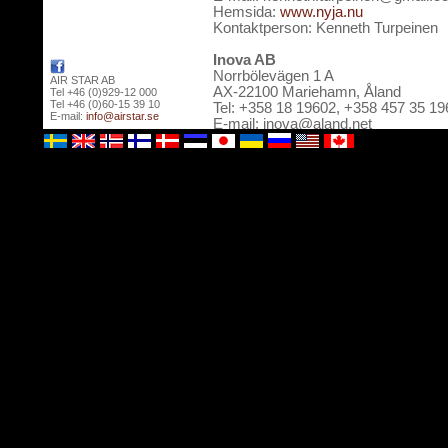
Hemsida:
www.nyja.nu
Kontaktperson: Kenneth Turpeinen
Inova AB
Norrbölevägen 1 A
AIR STAR AB
AX-22100 Mariehamn, Åland
Tel +46 (0)929-12 000
Tel +46 (0)60-15 39 10
Tel: +358 18 19602, +358 457 35 1
E-mail:
info@airstar.se
E-mail: inova@aland.net
Hemsida:
www.inova.ax
Kontaktperson: Thomas Hartvik
Fa. FOREKS
Vardagöta 3, FO-100 Torshavn
Färöarna
Tel: +298 315 843, +298 225 840
E-mail:
markisur@gmail.com
Hemsida:
www.markisur.fo
Kontaktperson: Martin Berg
Lindinvent ApS
Herstedøstervej 27-29
2620 Albertslund
Danmark
Tel: +45 3617 2402
E-mail:
salg@lindinvent.dk
Hemsida:
lindinvent.dk
Øland A/S