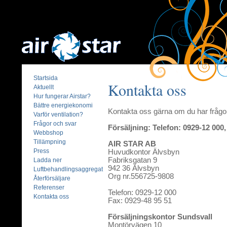
Startsida
Kontakta oss
Aktuellt
Hur fungerar Airstar?
Bättre energiekonomi
Kontakta oss gärna om du har frågo
Varför ventilation?
Frågor och svar
Försäljning: Telefon: 0929-12 000,
Webbshop
Tillämpning
AIR STAR AB
Press
Huvudkontor Älvsbyn
Fabriksgatan 9
Ladda ner
942 36 Älvsbyn
Luftbehandlingsaggregat
Org nr.556725-9808
Återförsäljare
Referenser
Telefon: 0929-12 000
Kontakta oss
Fax: 0929-48 95 51
Försäljningskontor Sundsvall
Montörvägen 10