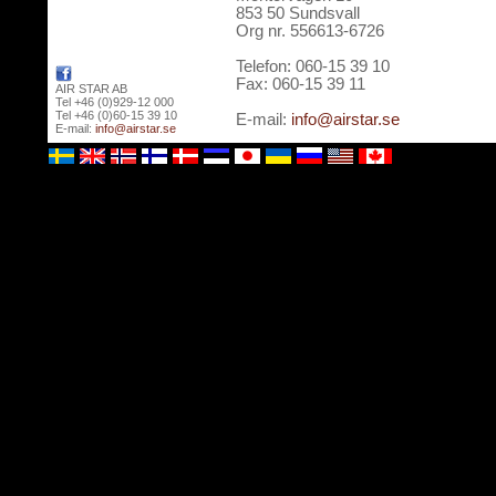
853 50 Sundsvall
Org nr. 556613-6726
Telefon: 060-15 39 10
Fax: 060-15 39 11
AIR STAR AB
Tel +46 (0)929-12 000
Tel +46 (0)60-15 39 10
E-mail:
info@airstar.se
E-mail:
info@airstar.se
Våra öppettider: måndag-fredag kl. 