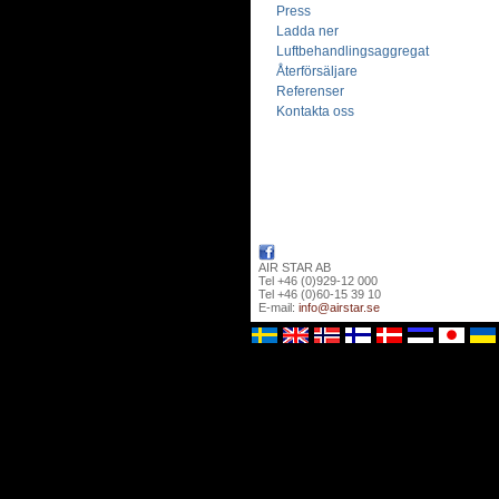
Press
Ladda ner
Luftbehandlingsaggregat
Återförsäljare
Referenser
Kontakta oss
AIR STAR AB
Tel +46 (0)929-12 000
Tel +46 (0)60-15 39 10
E-mail:
info@airstar.se