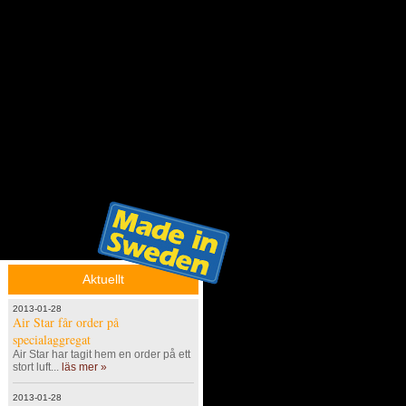
Aktuellt
2013-01-28
Air Star får order på
specialaggregat
Air Star har tagit hem en order på ett
stort luft...
läs mer »
2013-01-28