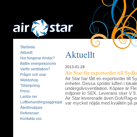
Startsida
Aktuellt
Aktuellt
Hur fungerar Airstar?
Bättre energiekonomi
2013-01-28
Varför ventilation?
Air Star får exportorder till Sydk
Frågor och svar
Air Star har fått en exportorder till
Webbshop
enheter. Dessa sprider luften i loka
Tillämpning
undergolvsventilation. Köpare är Fle
Press
miljoner kr SEK. Leverans sker V 9.
Ladda ner
Air Star levererade även GolvRag-en
Luftbehandlingsaggregat
var mycket nöjda med kvalitén på p
Återförsäljare
Referenser
Kontakta oss